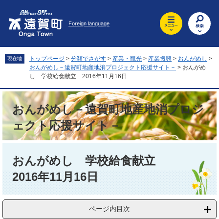
ペ
メ
ー
ニ
Foreign language
ジ
ュ
の
ー
先
を
頭
飛
トップページ
>
分類でさがす
>
産業・観光
>
産業振興
>
おんがめし
>
現在地
で
ば
おんがめし－遠賀町地産地消プロジェクト応援サイト－
>
おんがめ
す
し
し 学校給食献立 2016年11月16日
。
て
本
おんがめし－遠賀町地産地消プロジ
文
へ
ェクト応援サイト－
本
文
おんがめし 学校給食献立
2016年11月16日
ページ内目次