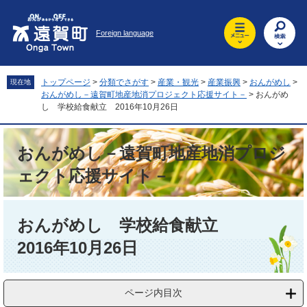
ペ
メ
ー
ニ
Foreign language
ジ
ュ
の
ー
先
を
頭
飛
トップページ
>
分類でさがす
>
産業・観光
>
産業振興
>
おんがめし
>
現在地
で
ば
おんがめし－遠賀町地産地消プロジェクト応援サイト－
>
おんがめ
す
し
し 学校給食献立 2016年10月26日
。
て
本
おんがめし－遠賀町地産地消プロジ
文
へ
ェクト応援サイト－
本
文
おんがめし 学校給食献立
2016年10月26日
ページ内目次