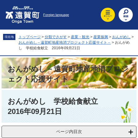
ペ
メ
ー
ニ
Foreign language
ジ
ュ
の
ー
先
を
頭
飛
トップページ
>
分類でさがす
>
産業・観光
>
産業振興
>
おんがめし
>
現在地
で
ば
おんがめし－遠賀町地産地消プロジェクト応援サイト－
>
おんがめ
す
し
し 学校給食献立 2016年09月21日
。
て
本
おんがめし－遠賀町地産地消プロジ
文
へ
ェクト応援サイト－
本
文
おんがめし 学校給食献立
2016年09月21日
ページ内目次