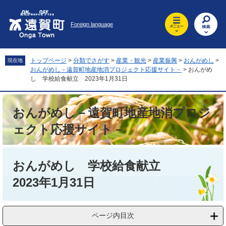
ペ
メ
ー
ニ
Foreign language
ジ
ュ
の
ー
先
を
頭
飛
トップページ
>
分類でさがす
>
産業・観光
>
産業振興
>
おんがめし
>
現在地
で
ば
おんがめし－遠賀町地産地消プロジェクト応援サイト－
>
おんがめ
す
し
し 学校給食献立 2023年1月31日
。
て
本
おんがめし－遠賀町地産地消プロジ
文
へ
ェクト応援サイト－
本
文
おんがめし 学校給食献立
2023年1月31日
ページ内目次