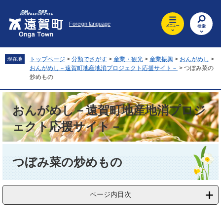
ペ
メ
ー
ニ
Foreign language
ジ
ュ
の
ー
先
を
頭
飛
トップページ
>
分類でさがす
>
産業・観光
>
産業振興
>
おんがめし
>
現在地
で
ば
おんがめし－遠賀町地産地消プロジェクト応援サイト－
>
つぼみ菜の
す
し
炒めもの
。
て
本
おんがめし－遠賀町地産地消プロジ
文
へ
ェクト応援サイト－
本
文
つぼみ菜の炒めもの
ページ内目次