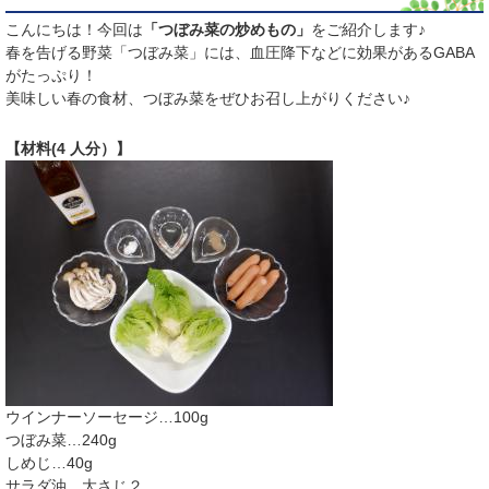
こんにちは！今回は
「つぼみ菜の炒めもの」
をご紹介します♪
​春を告げる野菜「つぼみ菜」には、血圧降下などに効果があるGABA
がたっぷり！
美味しい春の食材、つぼみ菜をぜひお召し上がりください♪
【材料(4 人分）】
ウインナーソーセージ…100g
つぼみ菜…240g
しめじ…40g
サラダ油…大さじ２