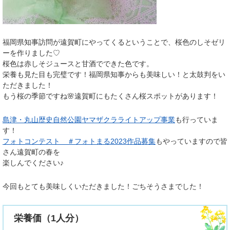
​福岡県知事訪問が遠賀町にやってくるということで、桜色のしそゼリ
ーを作りました♡
桜色は赤しそジュースと甘酒でできた色です。
栄養も見た目も完璧です！福岡県知事からも美味しい！と太鼓判をい
ただきました！
もう桜の季節ですね🌸遠賀町にもたくさん桜スポットがあります！
島津・丸山歴史自然公園ヤマザクラライトアップ事業
も行っていま
す！
​フォトコンテスト ＃フォトまる2023作品募集
もやっていますので皆
さん遠賀町の春を
楽しんでください♪
今回もとても美味しくいただきました！ごちそうさまでした！
栄養価（1人分）