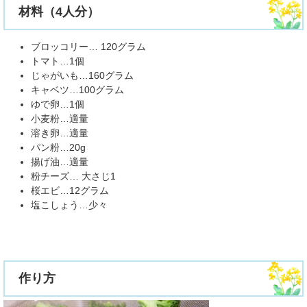
材料（4人分）
ブロッコリー… 120グラム
トマト…1個
じゃがいも…160グラム
キャベツ…100グラム
ゆで卵…1個
小麦粉…適量
溶き卵…適量
パン粉…20g
揚げ油…適量
粉チーズ… 大さじ1
桜エビ…12グラム
塩こしょう…少々​
作り方