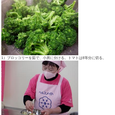
​1）ブロッコリーを茹で、小房に分ける。トマトは8等分に切る。