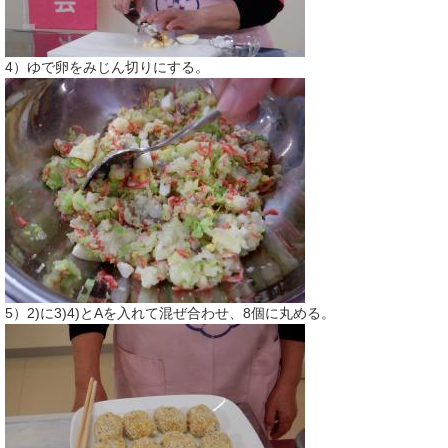
4）ゆで卵をみじん切りにする。
5）2)に3)4)とAを入れて混ぜ合わせ、8個に丸める。