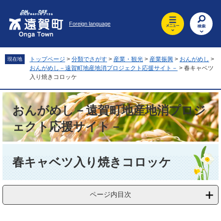
ペ
メ
ー
ニ
Foreign language
ジ
ュ
の
ー
先
を
頭
飛
トップページ
>
分類でさがす
>
産業・観光
>
産業振興
>
おんがめし
>
現在地
で
ば
おんがめし－遠賀町地産地消プロジェクト応援サイト－
>
春キャベツ
す
し
入り焼きコロッケ
。
て
本
おんがめし－遠賀町地産地消プロジ
文
へ
ェクト応援サイト－
本
文
春キャベツ入り焼きコロッケ
ページ内目次