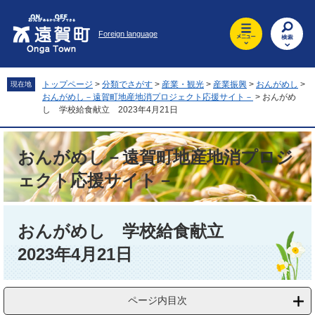
ペ
メ
ー
ニ
Foreign language
ジ
ュ
の
ー
先
を
頭
飛
トップページ
>
分類でさがす
>
産業・観光
>
産業振興
>
おんがめし
>
現在地
で
ば
おんがめし－遠賀町地産地消プロジェクト応援サイト－
>
おんがめ
す
し
し 学校給食献立 2023年4月21日
。
て
本
おんがめし－遠賀町地産地消プロジ
文
へ
ェクト応援サイト－
本
文
おんがめし 学校給食献立
2023年4月21日
ページ内目次