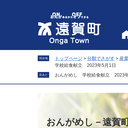
ペ
メ
ー
ニ
ジ
ュ
の
ー
先
を
頭
飛
で
ば
す
し
。
て
トップページ
>
分類でさがす
>
産
現在地
本
学校給食献立 2023年5月1日
文
おんがめし 学校給食献立 2023年
足あと
へ
おんがめし－遠賀