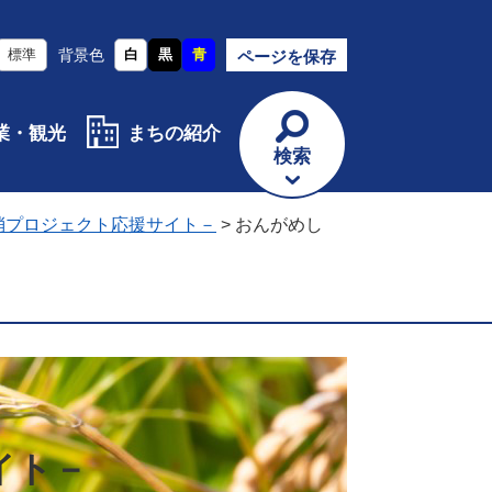
標準
背景色
白
黒
青
ページを保存
業・観光
まちの紹介
検索
消プロジェクト応援サイト－
>
おんがめし
イト－