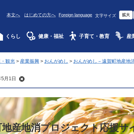
本文へ
はじめての方へ
Foreign language
拡大
文字サイズ
くらし
健康・福祉
子育て・教育
産
業・観光
>
産業振興
>
おんがめし
>
おんがめし－遠賀町地産地
5月1日
町地産地消プロジェクト応援サ