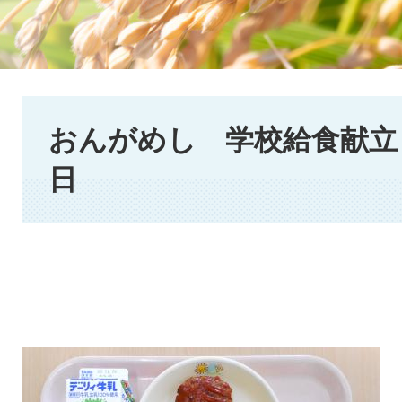
本
文
おんがめし 学校給食献立 2
日