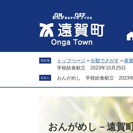
ペ
メ
ー
ニ
ジ
ュ
の
ー
先
を
頭
飛
で
ば
す
し
。
て
トップページ
>
分類でさがす
>
産
現在地
本
学校給食献立 2023年10月25日
文
おんがめし 学校給食献立 2023年
足あと
へ
おんがめし－遠賀