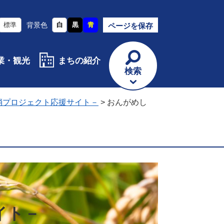
標準
背景色
白
黒
青
ページを保存
業・観光
まちの紹介
検索
消プロジェクト応援サイト－
>
おんがめし
イト－