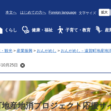
本文へ
はじめての方へ
Foreign language
拡大
文字サイズ
くらし
健康・福祉
子育て・教育
産
業・観光
>
産業振興
>
おんがめし
>
おんがめし－遠賀町地産地
10月25日
町地産地消プロジェクト応援サ