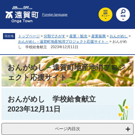
ペ
メ
ー
ニ
Foreign language
ジ
ュ
の
ー
先
を
頭
飛
トップページ
>
分類でさがす
>
産業・観光
>
産業振興
>
おんがめし
>
現在地
で
ば
おんがめし－遠賀町地産地消プロジェクト応援サイト－
>
おんがめ
す
し
し 学校給食献立 2023年12月11日
。
て
本
おんがめし－遠賀町地産地消プロジ
文
へ
ェクト応援サイト－
本
文
おんがめし 学校給食献立
2023年12月11日
ページ内目次