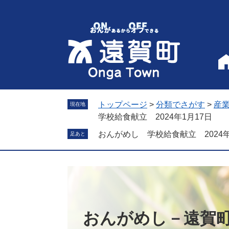
ペ
メ
ー
ニ
ジ
ュ
の
ー
先
を
頭
飛
で
ば
す
し
。
て
トップページ
>
分類でさがす
>
産
現在地
本
学校給食献立 2024年1月17日
文
おんがめし 学校給食献立 2024年
足あと
へ
おんがめし－遠賀