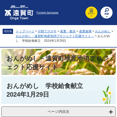
ペ
メ
ー
ニ
Foreign language
ジ
ュ
の
ー
先
を
頭
飛
トップページ
>
分類でさがす
>
産業・観光
>
産業振興
>
おんがめし
>
現在地
で
ば
おんがめし－遠賀町地産地消プロジェクト応援サイト－
>
おんがめ
す
し
し 学校給食献立 2024年1月29日
。
て
本
おんがめし－遠賀町地産地消プロジ
文
へ
ェクト応援サイト－
本
文
おんがめし 学校給食献立
2024年1月29日
ページ内目次