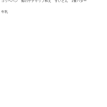
コッペパン 鯨のケチャップ和え すいとん 1食バター
牛乳