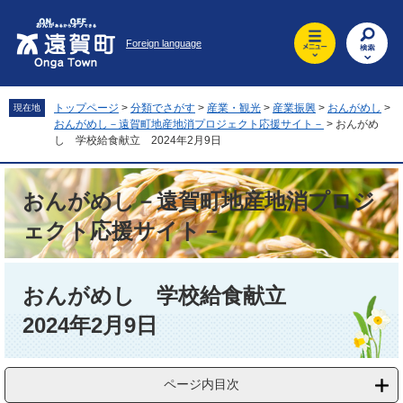
ペ
メ
ー
ニ
Foreign language
ジ
ュ
の
ー
先
を
頭
飛
トップページ
>
分類でさがす
>
産業・観光
>
産業振興
>
おんがめし
>
現在地
で
ば
おんがめし－遠賀町地産地消プロジェクト応援サイト－
>
おんがめ
す
し
し 学校給食献立 2024年2月9日
。
て
本
おんがめし－遠賀町地産地消プロジ
文
へ
ェクト応援サイト－
本
文
おんがめし 学校給食献立
2024年2月9日
ページ内目次