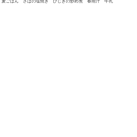
麦ごはん さばの塩焼き ひじきの炒め煮 春雨汁 牛乳