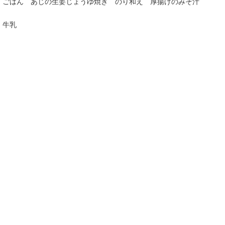
ごはん あじの生姜じょうゆ焼き のり和え 厚揚げのみそ汁
牛乳