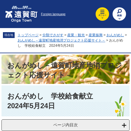
ペ
メ
ー
ニ
Foreign language
ジ
ュ
の
ー
先
を
頭
飛
トップページ
>
分類でさがす
>
産業・観光
>
産業振興
>
おんがめし
>
現在地
で
ば
おんがめし－遠賀町地産地消プロジェクト応援サイト－
>
おんがめ
す
し
し 学校給食献立 2024年5月24日
。
て
本
おんがめし－遠賀町地産地消プロジ
文
へ
ェクト応援サイト－
本
文
おんがめし 学校給食献立
2024年5月24日
ページ内目次