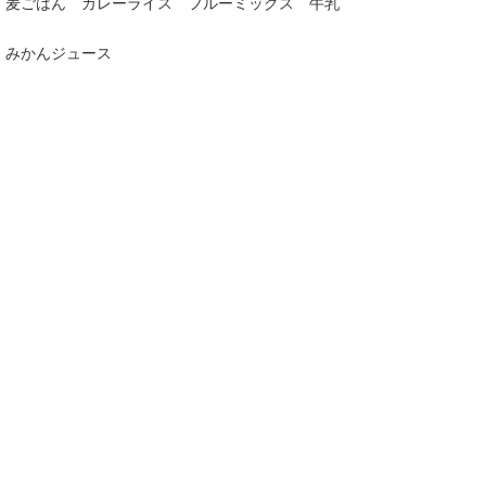
麦ごはん カレーライス フルーミックス 牛乳
みかんジュース