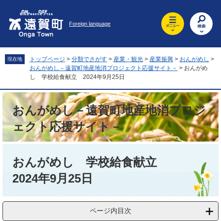
ペ
メ
ー
ニ
Foreign language
ジ
ュ
の
ー
先
を
頭
飛
トップページ
>
分類でさがす
>
産業・観光
>
産業振興
>
おんがめし
>
現在地
で
ば
おんがめし－遠賀町地産地消プロジェクト応援サイト－
>
おんがめ
す
し
し 学校給食献立 2024年9月25日
。
て
本
おんがめし－遠賀町地産地消プロジ
文
へ
ェクト応援サイト－
本
文
おんがめし 学校給食献立
2024年9月25日
ページ内目次