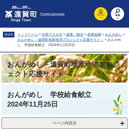
ペ
メ
ー
ニ
Foreign language
ジ
ュ
の
ー
先
を
頭
飛
トップページ
>
分類でさがす
>
産業・観光
>
産業振興
>
おんがめし
>
現在地
で
ば
おんがめし－遠賀町地産地消プロジェクト応援サイト－
>
おんがめ
す
し
し 学校給食献立 2024年11月25日
。
て
本
おんがめし－遠賀町地産地消プロジ
文
へ
ェクト応援サイト－
本
文
おんがめし 学校給食献立
2024年11月25日
ページ内目次