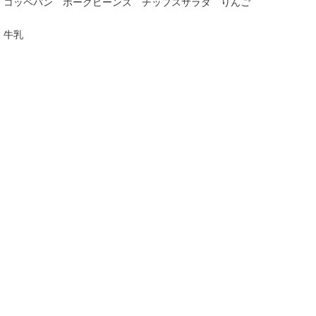
コッペパン ポークビーンズ チップスサラダ りんご
牛乳