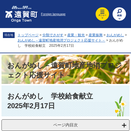
ペ
メ
ー
ニ
Foreign language
ジ
ュ
の
ー
先
を
頭
飛
トップページ
>
分類でさがす
>
産業・観光
>
産業振興
>
おんがめし
>
現在地
で
ば
おんがめし－遠賀町地産地消プロジェクト応援サイト－
>
おんがめ
す
し
し 学校給食献立 2025年2月17日
。
て
本
おんがめし－遠賀町地産地消プロジ
文
へ
ェクト応援サイト－
本
文
おんがめし 学校給食献立
2025年2月17日
ページ内目次