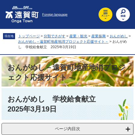
ペ
メ
ー
ニ
Foreign language
ジ
ュ
の
ー
先
を
頭
飛
トップページ
>
分類でさがす
>
産業・観光
>
産業振興
>
おんがめし
>
現在地
で
ば
おんがめし－遠賀町地産地消プロジェクト応援サイト－
>
おんがめ
す
し
し 学校給食献立 2025年3月19日
。
て
本
おんがめし－遠賀町地産地消プロジ
文
へ
ェクト応援サイト－
本
文
おんがめし 学校給食献立
2025年3月19日
ページ内目次