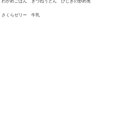
わかめごはん きつねうどん ひじきの炒め煮
さくらゼリー 牛乳