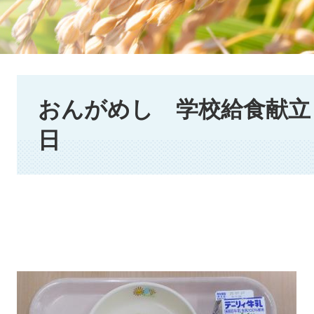
本
文
おんがめし 学校給食献立 2
日