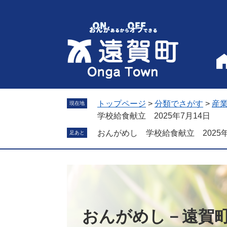
ペ
メ
ー
ニ
ジ
ュ
の
ー
先
を
頭
飛
で
ば
す
し
。
て
トップページ
>
分類でさがす
>
産
現在地
本
学校給食献立 2025年7月14日
文
おんがめし 学校給食献立 2025年
足あと
へ
おんがめし－遠賀