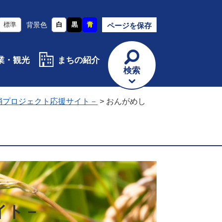
標準
背景色
白
黒
青
ページを保存
業・観光
まちの紹介
検索
消プロジェクト応援サイト－
>
おんがめし
イト－