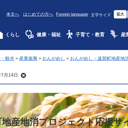
本文へ
はじめての方へ
Foreign language
拡大
文字サイズ
くらし
健康・福祉
子育て・教育
産
業・観光
>
産業振興
>
おんがめし
>
おんがめし－遠賀町地産地
7月14日
町地産地消プロジェクト応援サ