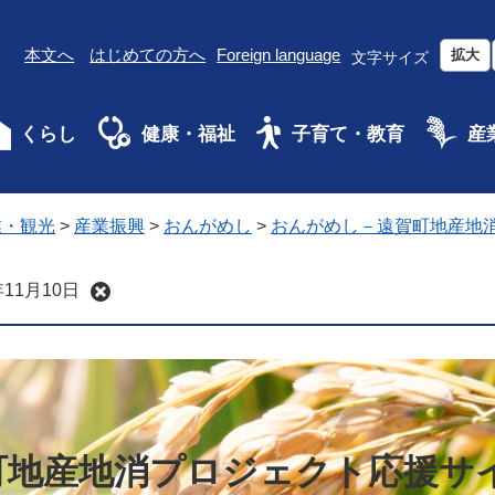
本文へ
はじめての方へ
Foreign language
拡大
文字サイズ
くらし
健康・福祉
子育て・教育
産
業・観光
>
産業振興
>
おんがめし
>
おんがめし－遠賀町地産地
11月10日
町地産地消プロジェクト応援サ