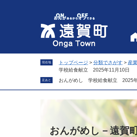
ペ
メ
ー
ニ
ジ
ュ
の
ー
先
を
頭
飛
で
ば
す
し
。
て
トップページ
>
分類でさがす
>
産
現在地
本
学校給食献立 2025年11月10日
文
おんがめし 学校給食献立 2025年
足あと
へ
おんがめし－遠賀