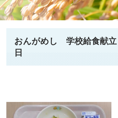
本
文
おんがめし 学校給食献立 2
日