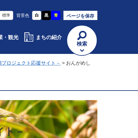
標準
背景色
白
黒
青
ページを保存
業・観光
まちの紹介
検索
消プロジェクト応援サイト－
>
おんがめし
イト－