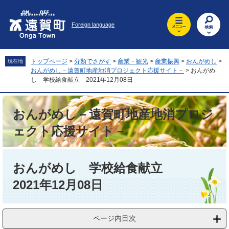
ペ
メ
ー
ニ
Foreign language
ジ
ュ
の
ー
先
を
頭
飛
トップページ
>
分類でさがす
>
産業・観光
>
産業振興
>
おんがめし
>
現在地
で
ば
おんがめし－遠賀町地産地消プロジェクト応援サイト－
>
おんがめ
す
し
し 学校給食献立 2021年12月08日
。
て
本
おんがめし－遠賀町地産地消プロジ
文
へ
ェクト応援サイト－
本
文
おんがめし 学校給食献立
2021年12月08日
ページ内目次