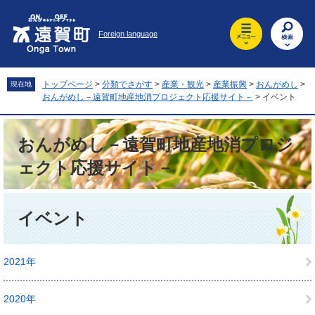
ペ
メ
ー
ニ
Foreign language
ジ
ュ
の
ー
先
を
頭
飛
トップページ
>
分類でさがす
>
産業・観光
>
産業振興
>
おんがめし
>
現在地
で
ば
おんがめし－遠賀町地産地消プロジェクト応援サイト－
>
イベント
す
し
。
て
本
おんがめし－遠賀町地産地消プロジ
文
ェクト応援サイト－
へ
本
文
イベント
2021年
2020年