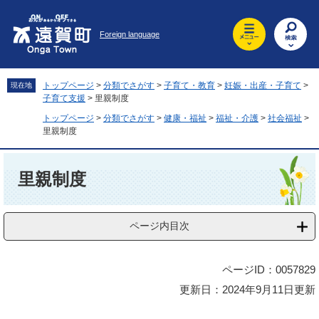
ペ
メ
ー
ニ
Foreign language
ジ
ュ
の
ー
先
を
頭
飛
トップページ
>
分類でさがす
>
子育て・教育
>
妊娠・出産・子育て
>
現在地
で
ば
子育て支援
>
里親制度
す
し
トップページ
>
分類でさがす
>
健康・福祉
>
福祉・介護
>
社会福祉
>
。
て
里親制度
本
文
本
へ
文
里親制度
ページ内目次
ページID：0057829
更新日：2024年9月11日更新