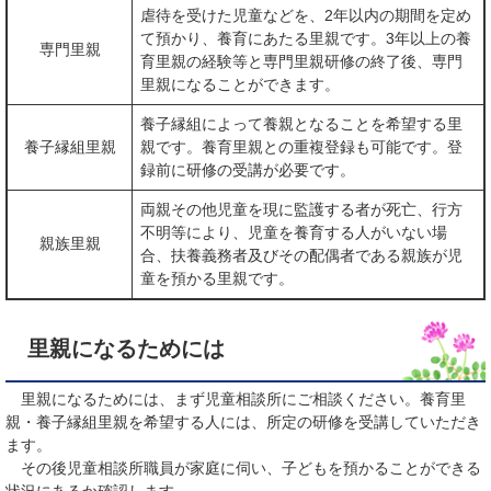
虐待を受けた児童などを、2年以内の期間を定め
て預かり、養育にあたる里親です。3年以上の養
専門里親
育里親の経験等と専門里親研修の終了後、専門
里親になることができます。
養子縁組によって養親となることを希望する里
養子縁組里親
親です。養育里親との重複登録も可能です。登
録前に研修の受講が必要です。
両親その他児童を現に監護する者が死亡、行方
不明等により、児童を養育する人がいない場
親族里親
合、扶養義務者及びその配偶者である親族が児
童を預かる里親です。
里親になるためには
里親になるためには、まず児童相談所にご相談ください。養育里
親・養子縁組里親を希望する人には、所定の研修を受講していただき
ます。
その後児童相談所職員が家庭に伺い、子どもを預かることができる