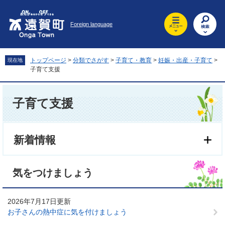
ペ
メ
ー
ニ
Foreign language
ジ
ュ
の
ー
先
を
頭
飛
トップページ
>
分類でさがす
>
子育て・教育
>
妊娠・出産・子育て
>
現在地
で
ば
子育て支援
す
し
。
て
本
本
文
子育て支援
文
へ
新着情報
気をつけましょう
2026年7月17日更新
お子さんの熱中症に気を付けましょう