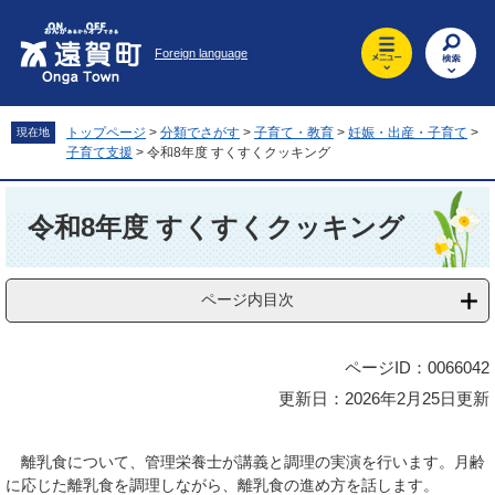
ペ
メ
ー
ニ
Foreign language
ジ
ュ
の
ー
先
を
頭
飛
トップページ
>
分類でさがす
>
子育て・教育
>
妊娠・出産・子育て
>
現在地
で
ば
子育て支援
>
令和8年度 すくすくクッキング
す
し
。
て
本
本
文
令和8年度 すくすくクッキング
文
へ
ページ内目次
ページID：0066042
更新日：2026年2月25日更新
離乳食について、管理栄養士が講義と調理の実演を行います。月齢
に応じた離乳食を調理しながら、離乳食の進め方を話します。