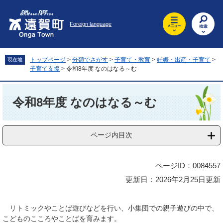
ペ
メ
ー
ニ
Foreign language
ジ
ュ
の
ー
先
を
頭
飛
トップページ
>
分類でさがす
>
子育て・教育
>
妊娠・出産・子育て
>
現在地
で
ば
子育て支援
>
令和8年度 なのはなる～む
す
し
。
て
本
本
文
令和8年度 なのはなる～む
文
へ
ページ内目次
ページID：0084557
更新日：2026年2月25日更新
リトミックやことば遊びなどを行い、小集団での親子遊びの中で、
こどものこころやことばを育みます。