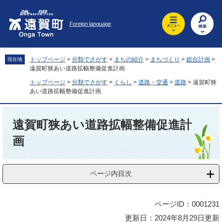
ペ
メ
ー
ニ
Foreign language
ジ
ュ
の
ー
先
を
頭
飛
トップページ
>
分類でさがす
>
まちの紹介
>
まちづくり
>
総合計画
>
現在地
で
ば
遠賀町狭あい道路拡幅整備促進計画
す
し
トップページ
>
分類でさがす
>
くらし
>
道路・交通
>
道路
>
遠賀町狭
。
て
あい道路拡幅整備促進計画
本
文
本
へ
文
遠賀町狭あい道路拡幅整備促進計
画
ページ内目次
ページID：0001231
更新日：2024年8月29日更新