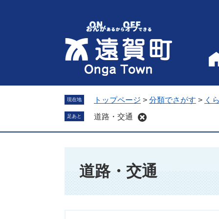
ペ
メ
ー
ニ
ジ
ュ
の
ー
先
を
頭
飛
で
ば
す
し
。
て
トップページ
>
分類でさがす
>
く
現在地
本
道路・交通
足あと
文
へ
本
文
道路・交通