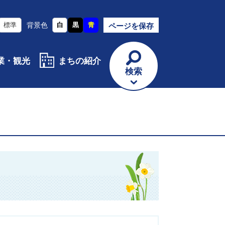
標準
背景色
白
黒
青
ページを保存
業・観光
まちの紹介
検索