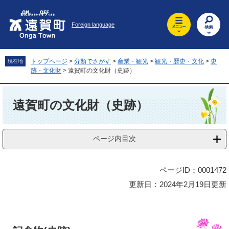
ペ
メ
ー
ニ
Foreign language
ジ
ュ
の
ー
先
を
頭
飛
トップページ
>
分類でさがす
>
産業・観光
>
観光・歴史・文化
>
史
現在地
で
ば
跡・文化財
>
遠賀町の文化財（史跡）
す
し
。
て
本
本
文
遠賀町の文化財（史跡）
文
へ
ページ内目次
ページID：0001472
更新日：2024年2月19日更新