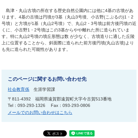
島津・丸山古墳の所在する歴史自然公園内には他に4基の古墳があ
ります。4基の古墳は円墳が3基（丸山3号墳、小古野(こぶるの)1・2
号墳）と方墳が1基（丸山2号墳）で、丸山2・3号墳は前方後円墳の近
くに、小古野1・2号墳はこの3基からやや離れた所に造られていま
す。特に丸山2号墳の墳丘形態は数 が少なく、古墳造りに適した丘陵
上に位置することから、斜面際に造られた前方後円墳(丸山古墳)より
も先に造られた可能性があります。
このページに関するお問い合わせ先
社会教育係
生涯学習課
〒811-4392
福岡県遠賀郡遠賀町大字今古賀513番地
Tel：093-293-1326
Fax：093-293-0806
メールでのお問い合わせはこちら