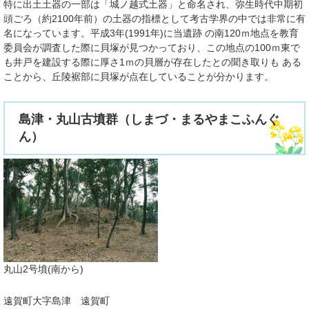
特に出土土器の一部は「城ノ越式土器」と命名され、弥生時代中期初
頭ごろ（約2100年前）の土器の指標として考古学界の中では非常に有
名になっています。平成3年(1991年)に当遺跡 の南120ｍ地点を教育
委員会が調査した際に貝塚が見つかっており、この地点の100ｍ東で
も井戸を建設する際に厚さ1ｍの貝層が存在したとの聞き取りも ある
ことから、丘陵裾部に貝塚が点在していることが分かります。
島津・丸山古墳群（しまづ・まるやまこふんぐ
ん）
丸山2号墳(南から)
遠賀町大字島津 遠賀町