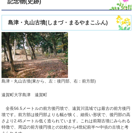
記念物(史跡)
島津・丸山古墳(しまづ・まるやまこふん)
島津・丸山古墳(東から、左：後円部、右：前方部)
遠賀町大字島津 遠賀町
全長56.5メートルの前方後円墳で、遠賀川流域では最古の前方後円
墳です。前方部は後円部よりも幅が狭く、細長い形状で、後円部の高
さより2.45メートル低く造られています。これは前期古墳にみられる
特徴で、周辺の前方後円墳との比較から4世紀前半〜中頃の古墳と考