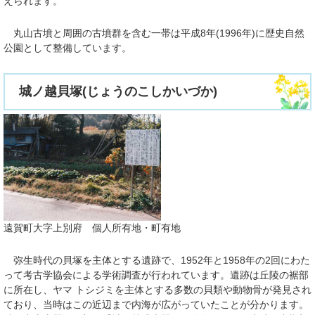
えられます。
丸山古墳と周囲の古墳群を含む一帯は平成8年(1996年)に歴史自然
公園として整備しています。
城ノ越貝塚(じょうのこしかいづか)
遠賀町大字上別府 個人所有地・町有地
弥生時代の貝塚を主体とする遺跡で、1952年と1958年の2回にわた
って考古学協会による学術調査が行われています。遺跡は丘陵の裾部
に所在し、ヤマ トシジミを主体とする多数の貝類や動物骨が発見され
ており、当時はこの近辺まで内海が広がっていたことが分かります。