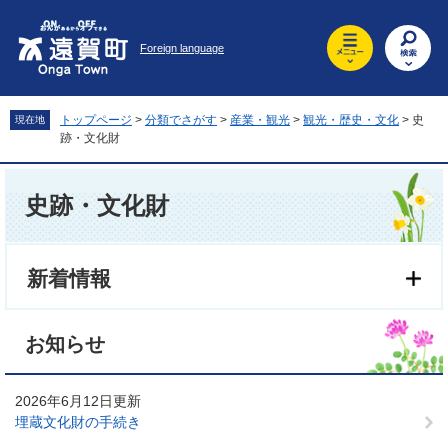
ペ
メ
ー
ニ
Foreign language
ジ
ュ
の
ー
先
を
頭
飛
トップページ
>
分類でさがす
>
産業・観光
>
観光・歴史・文化
>
史
現在地
で
ば
跡・文化財
す
し
。
て
本
本
文
史跡・文化財
文
へ
新着情報
お知らせ
2026年6月12日更新
埋蔵文化財の手続き