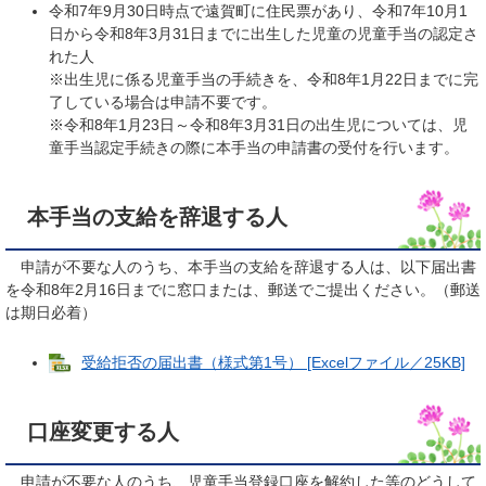
令和7年9月30日時点で遠賀町に住民票があり、令和7年10月1
日から令和8年3月31日までに出生した児童の児童手当の認定さ
れた人
※出生児に係る児童手当の手続きを、令和8年1月22日までに完
了している場合は申請不要です。
※令和8年1月23日～令和8年3月31日の出生児については、児
童手当認定手続きの際に本手当の申請書の受付を行います。
本手当の支給を辞退する人
申請が不要な人のうち、本手当の支給を辞退する人は、以下届出書
を令和8年2月16日までに窓口または、郵送でご提出ください。（郵送
は期日必着）
受給拒否の届出書（様式第1号） [Excelファイル／25KB]
口座変更する人
申請が不要な人のうち、児童手当登録口座を解約した等のどうして