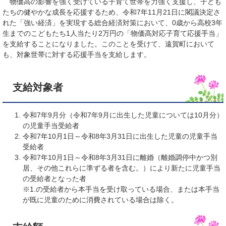
物価高の影響を強く受けている子育て世帯を力強く支援し、子ども
たちの健やかな成長を応援するため、令和7年11月21日に閣議決定さ
れた「強い経済」を実現する総合経済対策において、0歳から高校3年
生までのこどもたち1人当たり2万円の「物価高対応子育て応援手当」
を支給することになりました。このことを受けて、遠賀町において
も、対象世帯に対する応援手当を支給します。
支給対象者
令和7年9月分（令和7年9月に出生した児童については10月分）
の児童手当受給者
令和7年10月1日～令和8年3月31日に出生した児童の児童手当
受給者
令和7年10月1日～令和8年3月31日に離婚（離婚調停中かつ別
居、その他これらに準ずる者を含む。）により新たに児童手当
の受給者となった者
※1.の受給者から本手当を受け取っている場合、または本手当
が既に児童のために消費されている場合は除く。