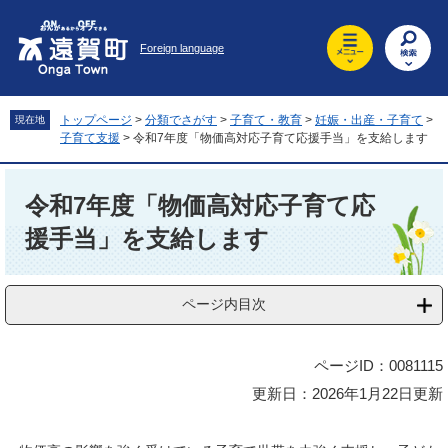
ペ
メ
ー
ニ
Foreign language
ジ
ュ
の
ー
先
を
頭
飛
トップページ
>
分類でさがす
>
子育て・教育
>
妊娠・出産・子育て
>
現在地
で
ば
子育て支援
>
令和7年度「物価高対応子育て応援手当」を支給します
す
し
。
て
本
本
文
令和7年度「物価高対応子育て応
文
援手当」を支給します
へ
ページ内目次
ページID：0081115
更新日：2026年1月22日更新