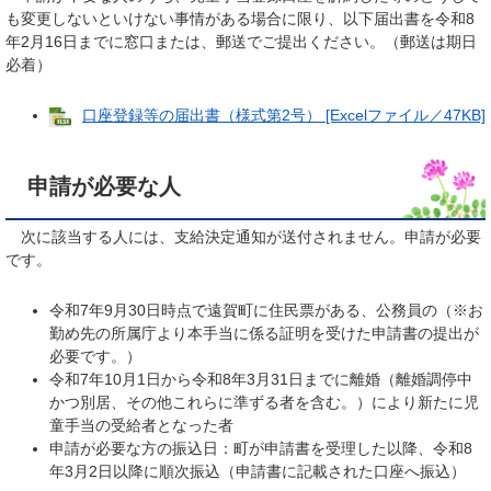
も変更しないといけない事情がある場合に限り、以下届出書を令和8
年2月16日までに窓口または、郵送でご提出ください。（郵送は期日
必着）
口座登録等の届出書（様式第2号） [Excelファイル／47KB]
申請が必要な人
次に該当する人には、支給決定通知が送付されません。申請が必要
です。
令和7年9月30日時点で遠賀町に住民票がある、公務員の（※お
勤め先の所属庁より本手当に係る証明を受けた申請書の提出が
必要です。）
令和7年10月1日から令和8年3月31日までに離婚（離婚調停中
かつ別居、その他これらに準ずる者を含む。）により新たに児
童手当の受給者となった者
申請が必要な方の振込日：町が申請書を受理した以降、令和8
年3月2日以降に順次振込（申請書に記載された口座へ振込）