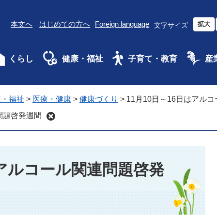
本文へ
はじめての方へ
Foreign language
拡大
文字サイズ
くらし
健康・福祉
子育て・教育
産
康・福祉
>
医療・健康
>
健康づくり
>
11月10日～16日はアル
連問題啓発週間
はアルコール関連問題啓発