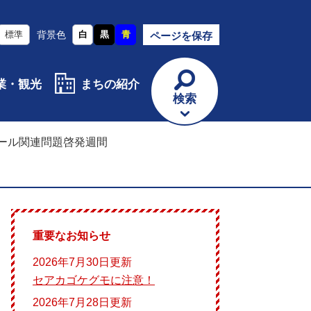
標準
背景色
白
黒
青
ページを保存
業・観光
まちの紹介
検索
コール関連問題啓発週間
重要なお知らせ
2026年7月30日更新
セアカゴケグモに注意！
2026年7月28日更新