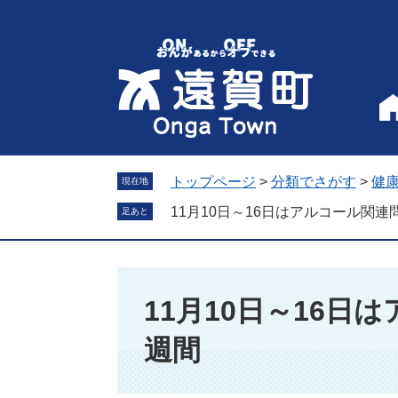
ペ
メ
ー
ニ
ジ
ュ
の
ー
先
を
頭
飛
で
ば
す
し
。
て
トップページ
>
分類でさがす
>
健
現在地
本
11月10日～16日はアルコール関
足あと
文
へ
本
文
11月10日～16日
週間