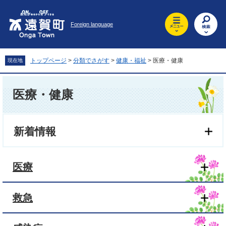
ペ
メ
ー
ニ
Foreign language
ジ
ュ
の
ー
先
を
頭
飛
トップページ
>
分類でさがす
>
健康・福祉
>
医療・健康
現在地
で
ば
す
し
本
。
て
文
医療・健康
本
文
へ
新着情報
医療
救急