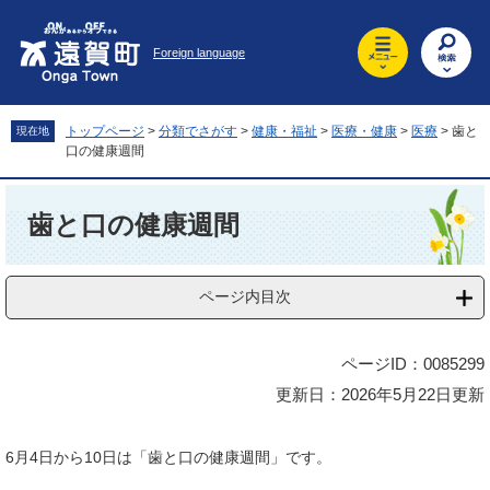
ペ
メ
ー
ニ
Foreign language
ジ
ュ
の
ー
先
を
頭
飛
トップページ
>
分類でさがす
>
健康・福祉
>
医療・健康
>
医療
>
歯と
現在地
で
ば
口の健康週間
す
し
。
て
本
本
文
歯と口の健康週間
文
へ
ページ内目次
ページID：0085299
更新日：2026年5月22日更新
6月4日から10日は「歯と口の健康週間」です。