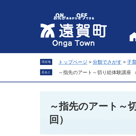
ペ
メ
ー
ニ
ジ
ュ
の
ー
先
を
頭
飛
で
ば
す
し
。
て
トップページ
>
分類でさがす
>
子
現在地
本
～指先のアート～切り絵体験講座 
足あと
文
へ
本
文
～指先のアート～切
回）