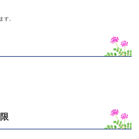
ます。
限