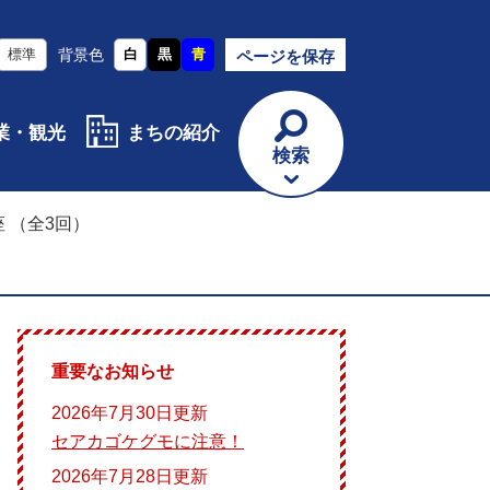
標準
背景色
白
黒
青
ページを保存
業・観光
まちの紹介
検索
 （全3回）
重要なお知らせ
2026年7月30日更新
セアカゴケグモに注意！
2026年7月28日更新