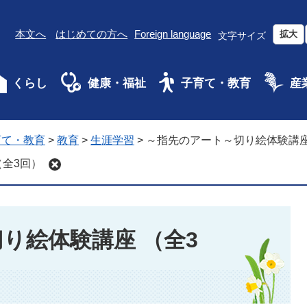
本文へ
はじめての方へ
Foreign language
拡大
文字サイズ
くらし
健康・福祉
子育て・教育
産
育て・教育
>
教育
>
生涯学習
>
～指先のアート～切り絵体験講座
（全3回）
り絵体験講座 （全3