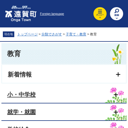
ペ
メ
ー
ニ
Foreign language
ジ
ュ
の
ー
先
を
頭
飛
トップページ
>
分類でさがす
>
子育て・教育
>
教育
現在地
で
ば
す
し
本
。
て
文
教育
本
文
へ
新着情報
小・中学校
就学・就園