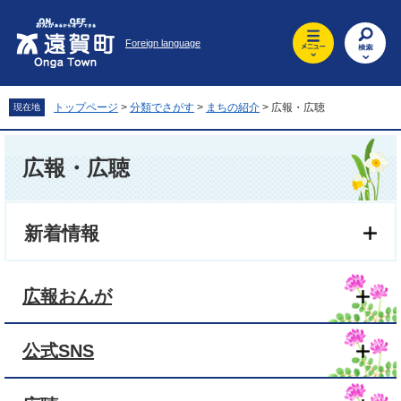
ペ
メ
ー
ニ
Foreign language
ジ
ュ
の
ー
先
を
頭
飛
トップページ
>
分類でさがす
>
まちの紹介
>
広報・広聴
現在地
で
ば
す
し
本
。
て
文
広報・広聴
本
文
へ
新着情報
広報おんが
公式SNS