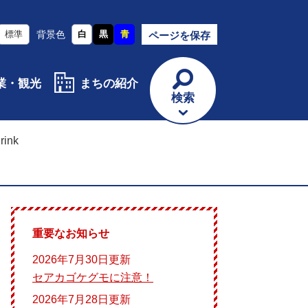
標準
背景色
白
黒
青
ページを保存
業・観光
まちの紹介
検索
nk
重要なお知らせ
2026年7月30日更新
セアカゴケグモに注意！
2026年7月28日更新