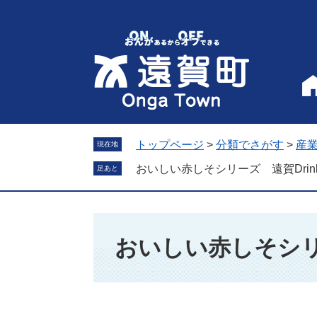
ペ
メ
ー
ニ
ジ
ュ
の
ー
先
を
頭
飛
で
ば
す
し
。
て
トップページ
>
分類でさがす
>
産
現在地
本
おいしい赤しそシリーズ 遠賀Drin
足あと
文
へ
本
文
おいしい赤しそシリー