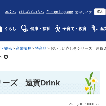
本文へ
はじめての方へ
Foreign language
拡大
文字サイズ
くらし
健康・福祉
子育て・教育
産
業・観光
>
産業振興
>
特産品
>
おいしい赤しそシリーズ 遠賀Dri
k
ズ 遠賀Drink
ページID：0001663