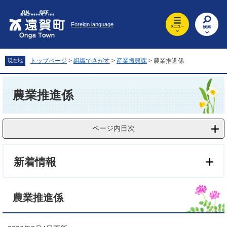
ペ
メ
ー
ニ
Foreign language
ジ
ュ
の
ー
先
を
頭
飛
トップページ
>
組織でさがす
>
産業振興課
>
農業推進係
現在地
で
ば
す
し
本
。
て
文
農業推進係
本
文
へ
ページ内目次
新着情報
農業推進係