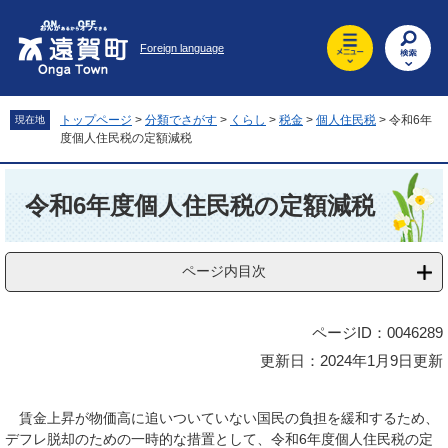
ペ
メ
ー
ニ
Foreign language
ジ
ュ
の
ー
先
を
頭
飛
トップページ
>
分類でさがす
>
くらし
>
税金
>
個人住民税
>
令和6年
現在地
で
ば
度個人住民税の定額減税
す
し
。
て
本
本
文
令和6年度個人住民税の定額減税
文
へ
ページ内目次
ページID：0046289
更新日：2024年1月9日更新
賃金上昇が物価高に追いついていない国民の負担を緩和するため、
デフレ脱却のための一時的な措置として、令和6年度個人住民税の定