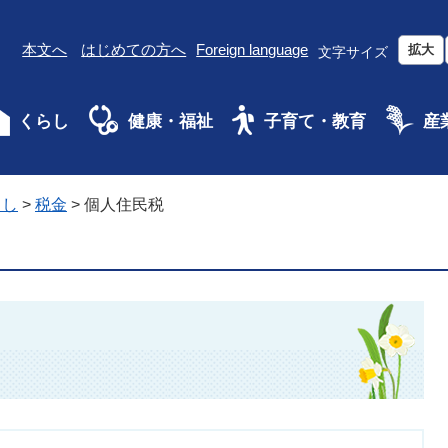
本文へ
はじめての方へ
Foreign language
拡大
文字サイズ
くらし
健康・福祉
子育て・教育
産
らし
>
税金
>
個人住民税