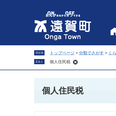
ペ
メ
ー
ニ
ジ
ュ
の
ー
先
を
頭
飛
で
ば
す
し
。
て
トップページ
>
分類でさがす
>
く
現在地
本
個人住民税
足あと
文
へ
本
文
個人住民税