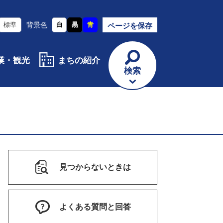
標準
背景色
白
黒
青
ページを保存
業・観光
まちの紹介
検索
見つからないときは
よくある質問と回答