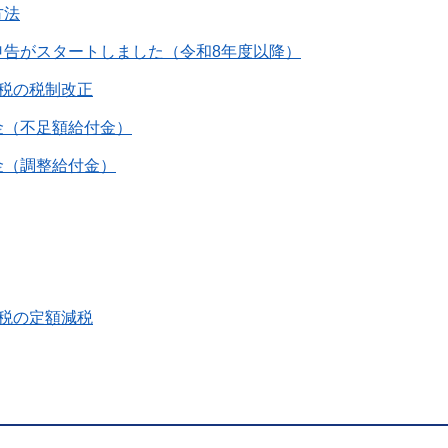
方法
申告がスタートしました（令和8年度以降）
税の税制改正
金（不足額給付金）
金（調整給付金）
税の定額減税