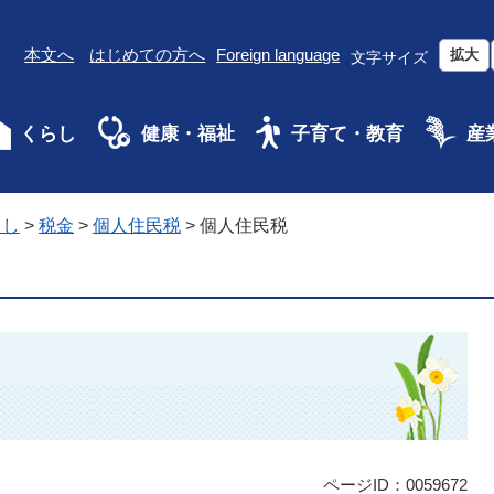
本文へ
はじめての方へ
Foreign language
拡大
文字サイズ
くらし
健康・福祉
子育て・教育
産
らし
>
税金
>
個人住民税
>
個人住民税
ページID：0059672