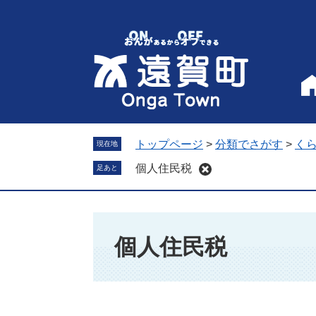
ペ
メ
ー
ニ
ジ
ュ
の
ー
先
を
頭
飛
で
ば
す
し
。
て
トップページ
>
分類でさがす
>
く
現在地
本
個人住民税
足あと
文
へ
本
文
個人住民税