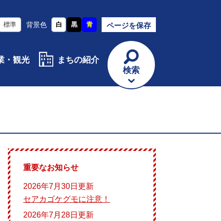
標準
背景色
白
黒
青
ページを保存
業・観光
まちの紹介
検索
重要なお知らせ
2026年7月30日更新
セアカゴケグモに注意！
2026年7月28日更新