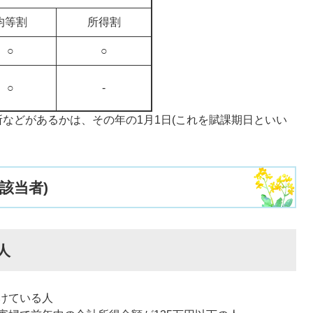
均等割
所得割
○
○
○
-
などがあるかは、その年の1月1日(これを賦課期日といい
該当者)
人
けている人