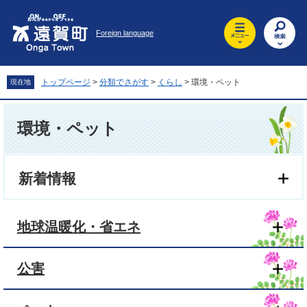
ペ
メ
ー
ニ
Foreign language
ジ
ュ
の
ー
先
を
頭
飛
トップページ
>
分類でさがす
>
くらし
>
環境・ペット
現在地
で
ば
す
し
本
。
て
文
環境・ペット
本
文
へ
新着情報
地球温暖化・省エネ
公害