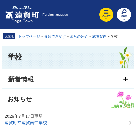
ペ
メ
ー
ニ
Foreign language
ジ
ュ
の
ー
先
を
頭
飛
トップページ
>
分類でさがす
>
まちの紹介
>
施設案内
>
学校
現在地
で
ば
す
し
本
。
て
文
学校
本
文
へ
新着情報
お知らせ
2026年7月17日更新
遠賀町立遠賀南中学校