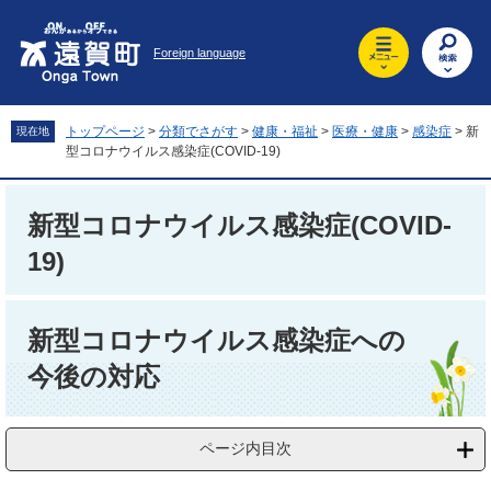
ペ
メ
ー
ニ
Foreign language
ジ
ュ
の
ー
先
を
頭
飛
トップページ
>
分類でさがす
>
健康・福祉
>
医療・健康
>
感染症
>
新
現在地
で
ば
型コロナウイルス感染症(COVID-19)
す
し
。
て
本
新型コロナウイルス感染症(COVID-
文
19)
へ
本
文
新型コロナウイルス感染症への
今後の対応
ページ内目次