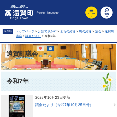
ペ
メ
ー
ニ
Foreign language
ジ
ュ
の
ー
先
を
頭
飛
トップページ
>
分類でさがす
>
まちの紹介
>
町の紹介
>
議会
>
遠賀町
現在地
で
ば
議会
>
議会だより
>
令和7年
す
し
。
て
本
遠賀町議会
文
へ
本
文
令和7年
2025年10月23日更新
議会だより（令和7年10月25日号）