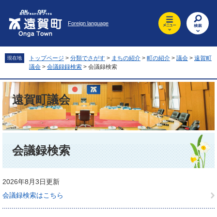
ペ
メ
ー
ニ
Foreign language
ジ
ュ
の
ー
先
を
頭
飛
トップページ
>
分類でさがす
>
まちの紹介
>
町の紹介
>
議会
>
遠賀町
現在地
で
ば
議会
>
会議録録検索
>
会議録検索
す
し
。
て
本
遠賀町議会
文
へ
本
文
会議録検索
2026年8月3日更新
会議録検索はこちら