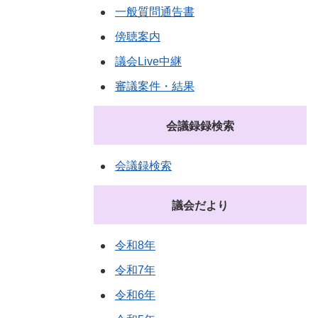
一般質問通告書
傍聴案内
議会Live中継
審議案件・結果
会議録録検索
会議録検索
議会だより
令和8年
令和7年
令和6年