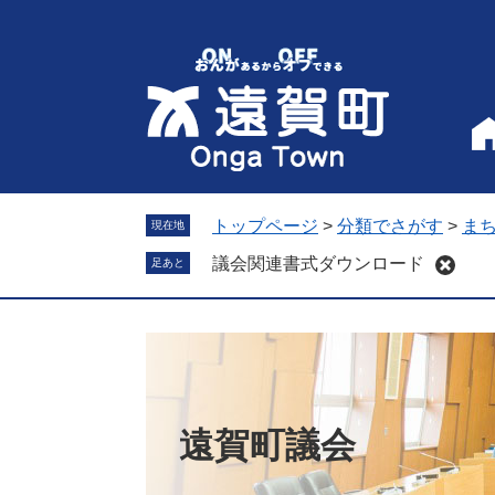
ペ
メ
ー
ニ
ジ
ュ
の
ー
先
を
頭
飛
で
ば
す
し
。
て
トップページ
>
分類でさがす
>
ま
現在地
本
議会関連書式ダウンロード
足あと
文
へ
遠賀町議会