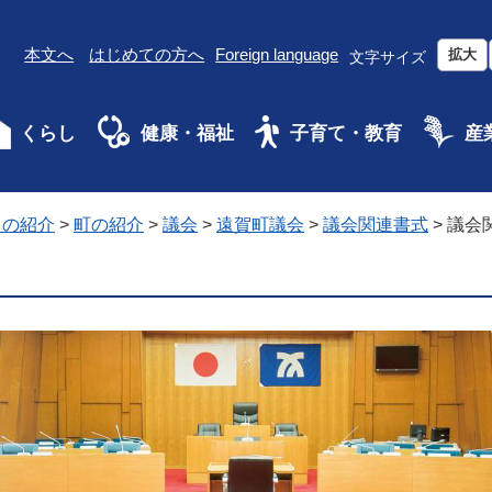
本文へ
はじめての方へ
Foreign language
拡大
文字サイズ
くらし
健康・福祉
子育て・教育
産
ちの紹介
>
町の紹介
>
議会
>
遠賀町議会
>
議会関連書式
>
議会