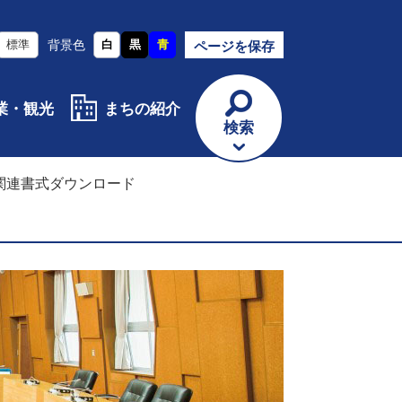
標準
背景色
白
黒
青
ページを保存
業・観光
まちの紹介
検索
関連書式ダウンロード