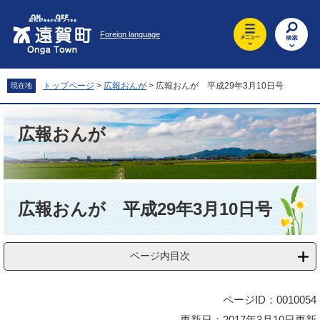
ペ
メ
ー
ニ
Foreign language
ジ
ュ
の
ー
先
を
頭
飛
トップページ
>
広報おんが
>
広報おんが 平成29年3月10日号
現在地
で
ば
す
し
。
て
広報おんが
本
文
へ
本
文
広報おんが 平成29年3月10日号
ページ内目次
ページID：0010054
更新日：2017年3月10日更新