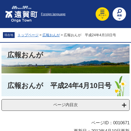
ペ
メ
ー
ニ
Foreign language
ジ
ュ
の
ー
先
を
頭
飛
トップページ
>
広報おんが
>
広報おんが 平成24年4月10日号
現在地
で
ば
す
し
。
て
広報おんが
本
文
へ
本
文
広報おんが 平成24年4月10日号
ページ内目次
ページID：0010671
更新日：2012年4月10日更新